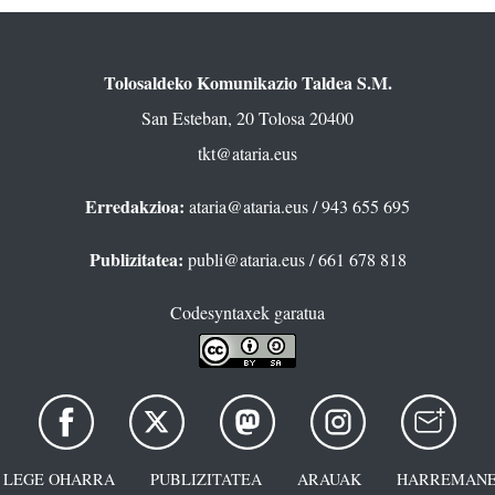
Tolosaldeko Komunikazio Taldea S.M.
San Esteban, 20 Tolosa 20400
tkt@ataria.eus
Erredakzioa:
ataria@ataria.eus
/ 943 655 695
Publizitatea:
publi@ataria.eus
/ 661 678 818
Codesyntaxek garatua
LEGE OHARRA
PUBLIZITATEA
ARAUAK
HARREMANE