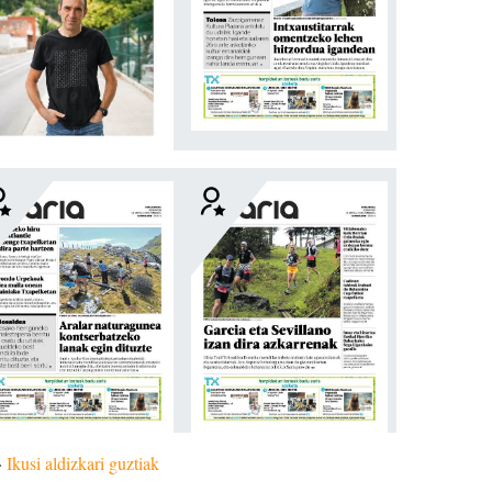
»
Ikusi aldizkari guztiak