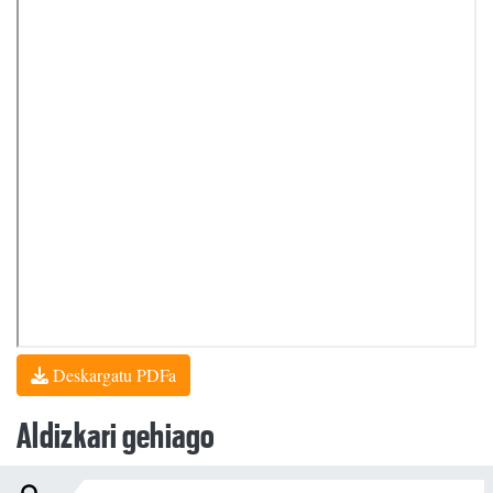
Deskargatu PDFa
Aldizkari gehiago