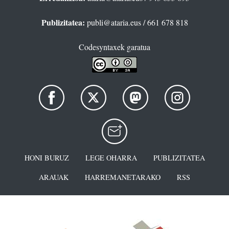
Publizitatea:
publi@ataria.eus
/ 661 678 818
Codesyntaxek garatua
HONI BURUZ
LEGE OHARRA
PUBLIZITATEA
ARAUAK
HARREMANETARAKO
RSS