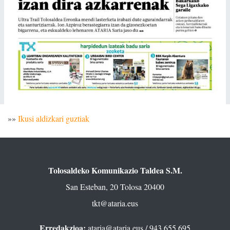
»»
Ikusi aldizkari guztiak
Tolosaldeko Komunikazio Taldea S.M.
San Esteban, 20 Tolosa 20400
tkt@ataria.eus
Erredakzioa:
ataria@ataria.eus
/ 943 655 695