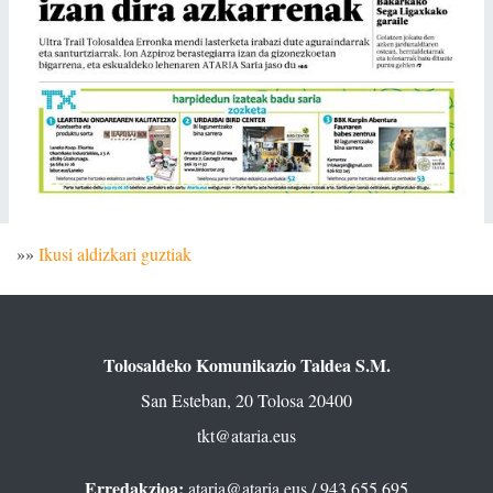
»»
Ikusi aldizkari guztiak
Tolosaldeko Komunikazio Taldea S.M.
San Esteban, 20 Tolosa 20400
tkt@ataria.eus
Erredakzioa:
ataria@ataria.eus
/ 943 655 695