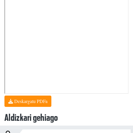
Deskargatu PDFa
Aldizkari gehiago