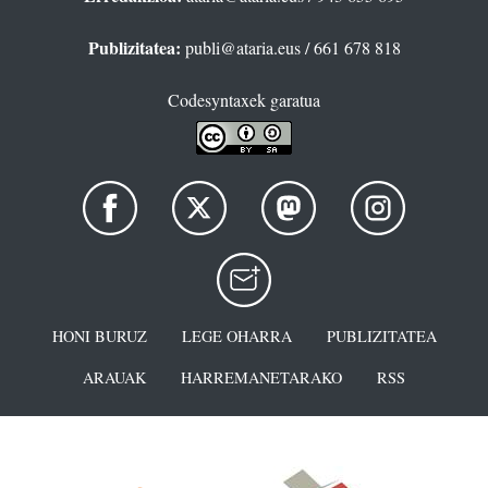
Publizitatea:
publi@ataria.eus
/ 661 678 818
Codesyntaxek garatua
HONI BURUZ
LEGE OHARRA
PUBLIZITATEA
ARAUAK
HARREMANETARAKO
RSS