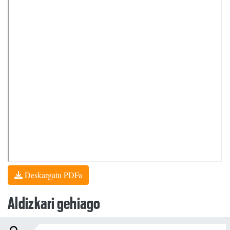
Deskargatu PDFa
Aldizkari gehiago