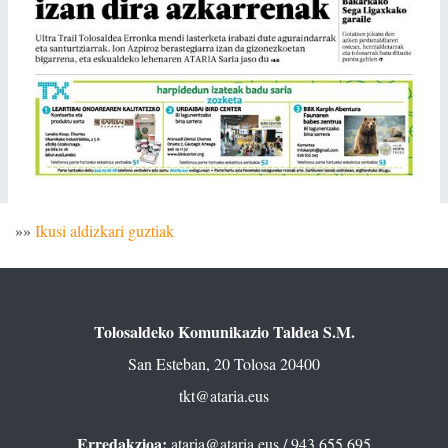
»»
Ikusi aldizkari guztiak
Tolosaldeko Komunikazio Taldea S.M.
San Esteban, 20 Tolosa 20400
tkt@ataria.eus
Erredakzioa:
ataria@ataria.eus
/ 943 655 695