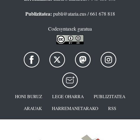
Publizitatea:
publi@ataria.eus
/ 661 678 818
Codesyntaxek garatua
HONI BURUZ
LEGE OHARRA
PUBLIZITATEA
ARAUAK
HARREMANETARAKO
RSS