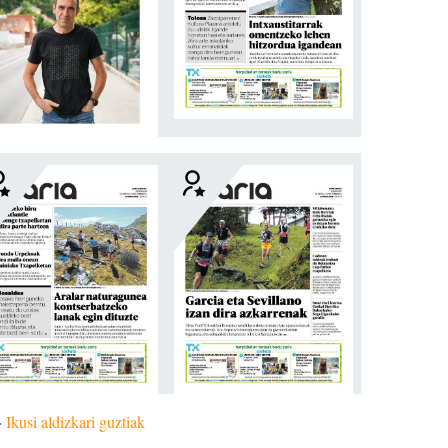
»
Ikusi aldizkari guztiak