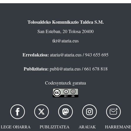
Tolosaldeko Komunikazio Taldea S.M.
San Esteban, 20 Tolosa 20400
tkt@ataria.eus
Erredakzioa:
ataria@ataria.eus
/ 943 655 695
Publizitatea:
publi@ataria.eus
/ 661 678 818
Codesyntaxek garatua
LEGE OHARRA
PUBLIZITATEA
ARAUAK
HARREMANE