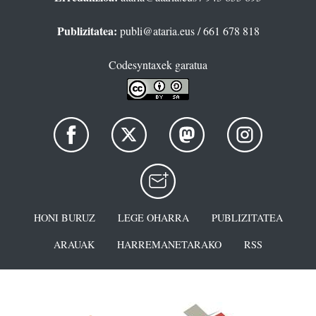
Publizitatea:
publi@ataria.eus
/ 661 678 818
Codesyntaxek garatua
HONI BURUZ
LEGE OHARRA
PUBLIZITATEA
ARAUAK
HARREMANETARAKO
RSS