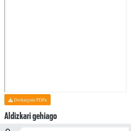
Deskargatu PDFa
Aldizkari gehiago