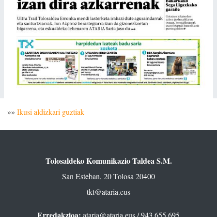
»»
Ikusi aldizkari guztiak
Tolosaldeko Komunikazio Taldea S.M.
San Esteban, 20 Tolosa 20400
tkt@ataria.eus
Erredakzioa:
ataria@ataria.eus
/ 943 655 695