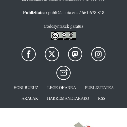
Publizitatea:
publi@ataria.eus
/ 661 678 818
Codesyntaxek garatua
HONI BURUZ
LEGE OHARRA
PUBLIZITATEA
ARAUAK
HARREMANETARAKO
RSS