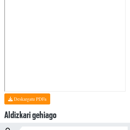
Deskargatu PDFa
Aldizkari gehiago