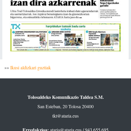
»»
Ikusi aldizkari guztiak
Tolosaldeko Komunikazio Taldea S.M.
San Esteban, 20 Tolosa 20400
tkt@ataria.eus
Erredakzioa:
ataria@ataria.eus
/ 943 655 695