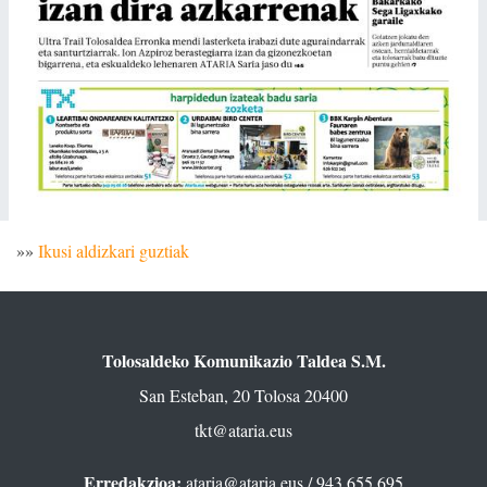
»»
Ikusi aldizkari guztiak
Tolosaldeko Komunikazio Taldea S.M.
San Esteban, 20 Tolosa 20400
tkt@ataria.eus
Erredakzioa:
ataria@ataria.eus
/ 943 655 695