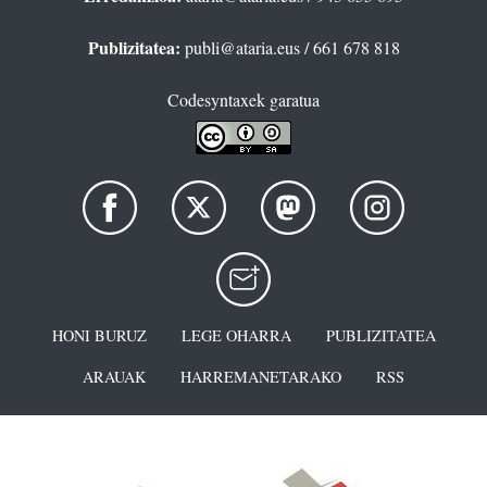
Publizitatea:
publi@ataria.eus
/ 661 678 818
Codesyntaxek garatua
HONI BURUZ
LEGE OHARRA
PUBLIZITATEA
ARAUAK
HARREMANETARAKO
RSS