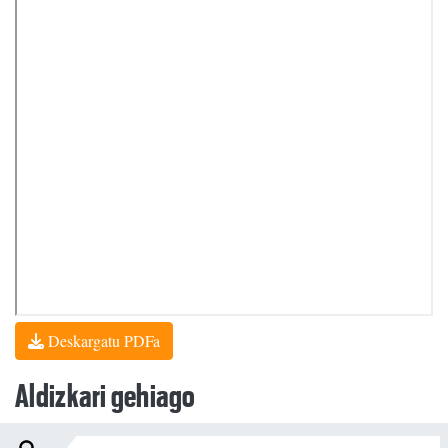
Deskargatu PDFa
Aldizkari gehiago