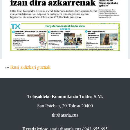
»»
Ikusi aldizkari guztiak
Tolosaldeko Komunikazio Taldea S.M.
San Esteban, 20 Tolosa 20400
tkt@ataria.eus
Erredakzioa:
ataria@ataria.eus
/ 943 655 695