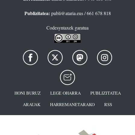
Publizitatea:
publi@ataria.eus
/ 661 678 818
Codesyntaxek garatua
HONI BURUZ
LEGE OHARRA
PUBLIZITATEA
ARAUAK
HARREMANETARAKO
RSS