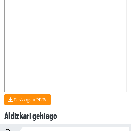
Deskargatu PDFa
Aldizkari gehiago