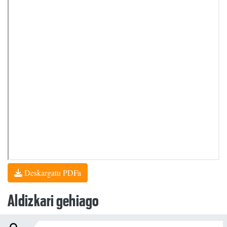
Deskargatu PDFa
Aldizkari gehiago