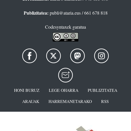
Publizitatea:
publi@ataria.eus
/ 661 678 818
Codesyntaxek garatua
HONI BURUZ
LEGE OHARRA
PUBLIZITATEA
ARAUAK
HARREMANETARAKO
RSS