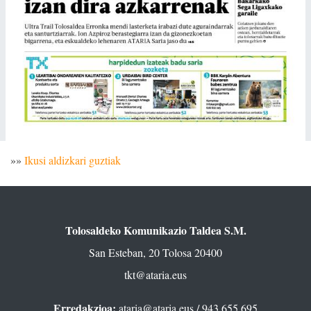
»»
Ikusi aldizkari guztiak
Tolosaldeko Komunikazio Taldea S.M.
San Esteban, 20 Tolosa 20400
tkt@ataria.eus
Erredakzioa:
ataria@ataria.eus
/ 943 655 695