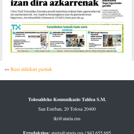
»»
Ikusi aldizkari guztiak
Tolosaldeko Komunikazio Taldea S.M.
San Esteban, 20 Tolosa 20400
tkt@ataria.eus
Erredakzioa:
ataria@ataria.eus
/ 943 655 695