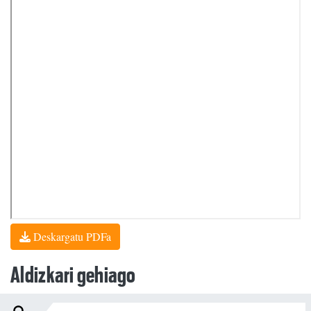
Deskargatu PDFa
Aldizkari gehiago