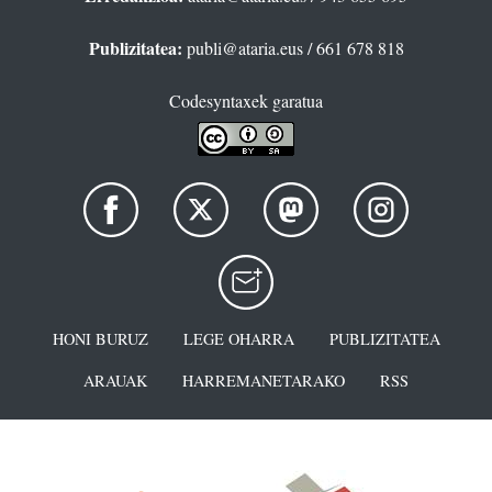
Publizitatea:
publi@ataria.eus
/ 661 678 818
Codesyntaxek garatua
HONI BURUZ
LEGE OHARRA
PUBLIZITATEA
ARAUAK
HARREMANETARAKO
RSS