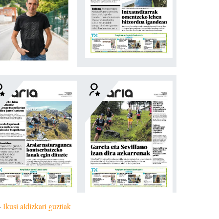
»
Ikusi aldizkari guztiak