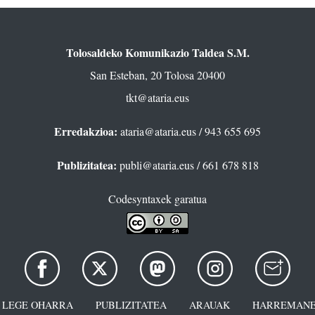
Tolosaldeko Komunikazio Taldea S.M.
San Esteban, 20 Tolosa 20400
tkt@ataria.eus
Erredakzioa:
ataria@ataria.eus
/ 943 655 695
Publizitatea:
publi@ataria.eus
/ 661 678 818
Codesyntaxek garatua
LEGE OHARRA
PUBLIZITATEA
ARAUAK
HARREMANE