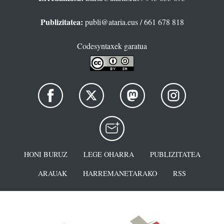
Publizitatea:
publi@ataria.eus
/ 661 678 818
Codesyntaxek garatua
HONI BURUZ
LEGE OHARRA
PUBLIZITATEA
ARAUAK
HARREMANETARAKO
RSS