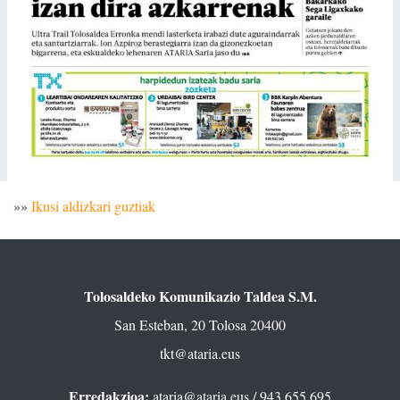
»»
Ikusi aldizkari guztiak
Tolosaldeko Komunikazio Taldea S.M.
San Esteban, 20 Tolosa 20400
tkt@ataria.eus
Erredakzioa:
ataria@ataria.eus
/ 943 655 695