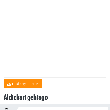
Deskargatu PDFa
Aldizkari gehiago