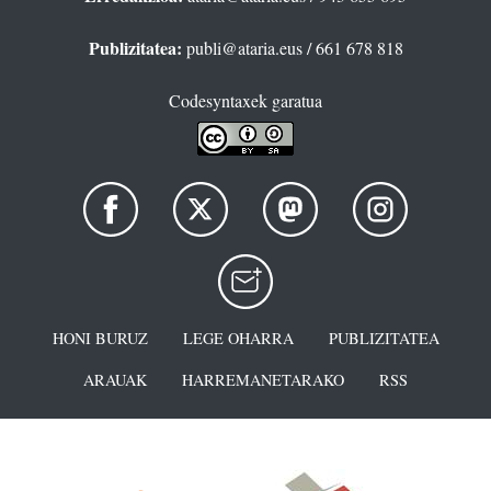
Publizitatea:
publi@ataria.eus
/ 661 678 818
Codesyntaxek garatua
HONI BURUZ
LEGE OHARRA
PUBLIZITATEA
ARAUAK
HARREMANETARAKO
RSS