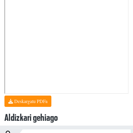
Deskargatu PDFa
Aldizkari gehiago