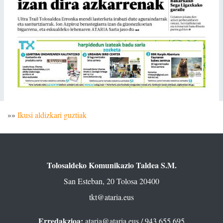
»»
Ikusi aldizkari guztiak
Tolosaldeko Komunikazio Taldea S.M.
San Esteban, 20 Tolosa 20400
tkt@ataria.eus
Erredakzioa:
ataria@ataria.eus
/ 943 655 695