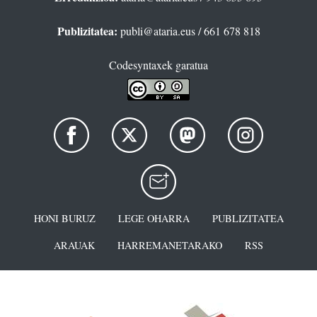
Publizitatea:
publi@ataria.eus
/ 661 678 818
Codesyntaxek garatua
HONI BURUZ
LEGE OHARRA
PUBLIZITATEA
ARAUAK
HARREMANETARAKO
RSS