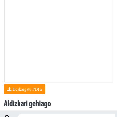
Deskargatu PDFa
Aldizkari gehiago