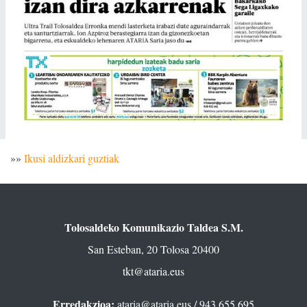
»»
Ikusi aldizkari guztiak
Tolosaldeko Komunikazio Taldea S.M.
San Esteban, 20 Tolosa 20400
tkt@ataria.eus
Erredakzioa:
ataria@ataria.eus
/ 943 655 695