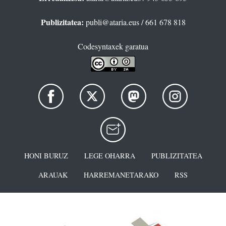
Publizitatea:
publi@ataria.eus
/ 661 678 818
Codesyntaxek garatua
HONI BURUZ
LEGE OHARRA
PUBLIZITATEA
ARAUAK
HARREMANETARAKO
RSS