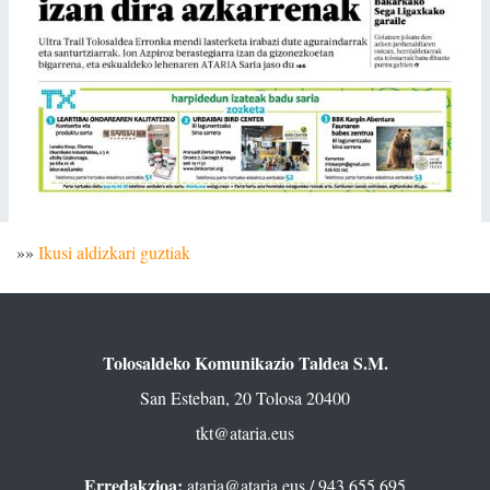
»»
Ikusi aldizkari guztiak
Tolosaldeko Komunikazio Taldea S.M.
San Esteban, 20 Tolosa 20400
tkt@ataria.eus
Erredakzioa:
ataria@ataria.eus
/ 943 655 695