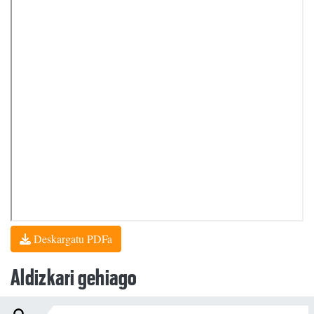
Deskargatu PDFa
Aldizkari gehiago