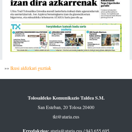
»»
Ikusi aldizkari guztiak
Tolosaldeko Komunikazio Taldea S.M.
San Esteban, 20 Tolosa 20400
tkt@ataria.eus
Erredakzioa:
ataria@ataria.eus
/ 943 655 695