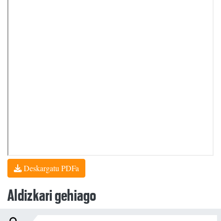
Deskargatu PDFa
Aldizkari gehiago