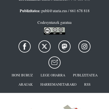
Publizitatea:
publi@ataria.eus
/ 661 678 818
Codesyntaxek garatua
HONI BURUZ
LEGE OHARRA
PUBLIZITATEA
ARAUAK
HARREMANETARAKO
RSS