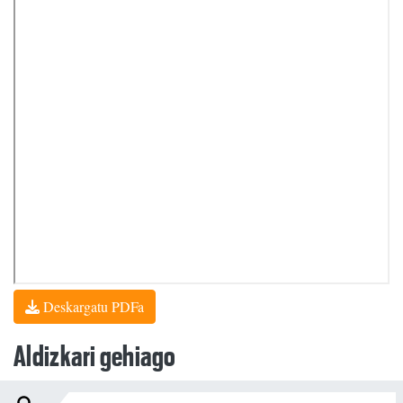
Deskargatu PDFa
Aldizkari gehiago