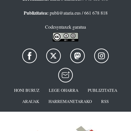
Publizitatea:
publi@ataria.eus
/ 661 678 818
Codesyntaxek garatua
HONI BURUZ
LEGE OHARRA
PUBLIZITATEA
ARAUAK
HARREMANETARAKO
RSS