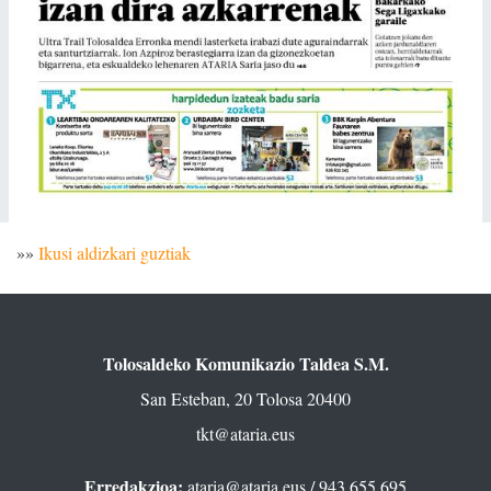
»»
Ikusi aldizkari guztiak
Tolosaldeko Komunikazio Taldea S.M.
San Esteban, 20 Tolosa 20400
tkt@ataria.eus
Erredakzioa:
ataria@ataria.eus
/ 943 655 695