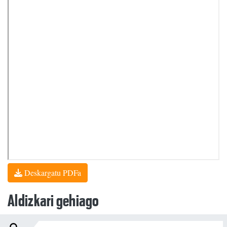
Deskargatu PDFa
Aldizkari gehiago