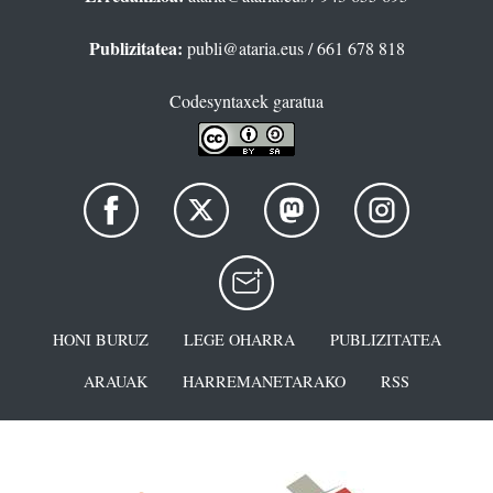
Publizitatea:
publi@ataria.eus
/ 661 678 818
Codesyntaxek garatua
HONI BURUZ
LEGE OHARRA
PUBLIZITATEA
ARAUAK
HARREMANETARAKO
RSS