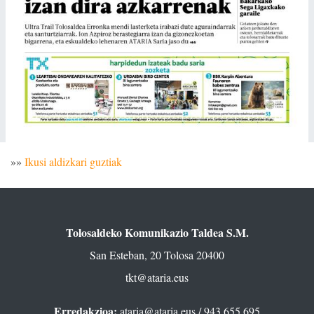
»»
Ikusi aldizkari guztiak
Tolosaldeko Komunikazio Taldea S.M.
San Esteban, 20 Tolosa 20400
tkt@ataria.eus
Erredakzioa:
ataria@ataria.eus
/ 943 655 695