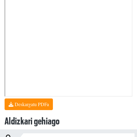
Deskargatu PDFa
Aldizkari gehiago