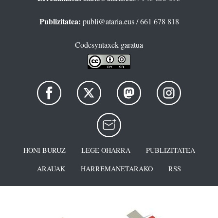
Publizitatea:
publi@ataria.eus
/ 661 678 818
Codesyntaxek garatua
HONI BURUZ
LEGE OHARRA
PUBLIZITATEA
ARAUAK
HARREMANETARAKO
RSS