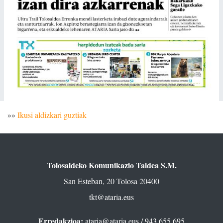
»»
Ikusi aldizkari guztiak
Tolosaldeko Komunikazio Taldea S.M.
San Esteban, 20 Tolosa 20400
tkt@ataria.eus
Erredakzioa:
ataria@ataria.eus
/ 943 655 695