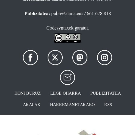
Publizitatea:
publi@ataria.eus
/ 661 678 818
Codesyntaxek garatua
HONI BURUZ
LEGE OHARRA
PUBLIZITATEA
ARAUAK
HARREMANETARAKO
RSS