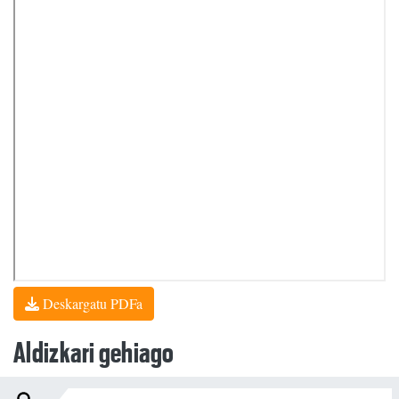
Deskargatu PDFa
Aldizkari gehiago