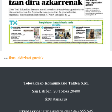
»»
Ikusi aldizkari guztiak
Tolosaldeko Komunikazio Taldea S.M.
San Esteban, 20 Tolosa 20400
tkt@ataria.eus
Erredakzioa:
ataria@ataria.eus
/ 943 655 695