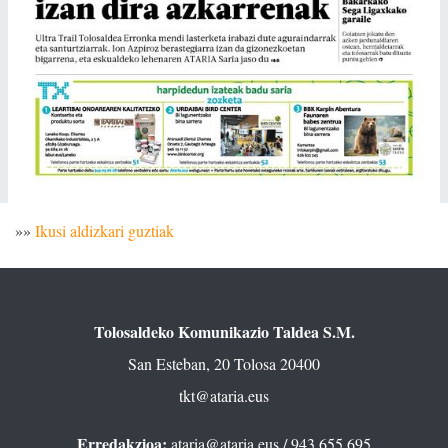
»»
Ikusi aldizkari guztiak
Tolosaldeko Komunikazio Taldea S.M.
San Esteban, 20 Tolosa 20400
tkt@ataria.eus
Erredakzioa:
ataria@ataria.eus
/ 943 655 695