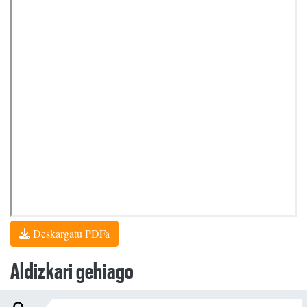
Deskargatu PDFa
Aldizkari gehiago