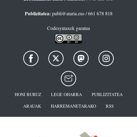
Publizitatea:
publi@ataria.eus
/ 661 678 818
Codesyntaxek garatua
HONI BURUZ
LEGE OHARRA
PUBLIZITATEA
ARAUAK
HARREMANETARAKO
RSS