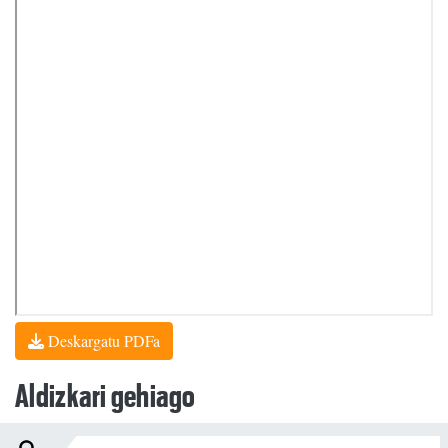
Deskargatu PDFa
Aldizkari gehiago