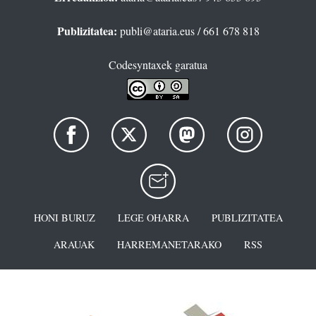
Publizitatea:
publi@ataria.eus
/ 661 678 818
Codesyntaxek garatua
HONI BURUZ
LEGE OHARRA
PUBLIZITATEA
ARAUAK
HARREMANETARAKO
RSS