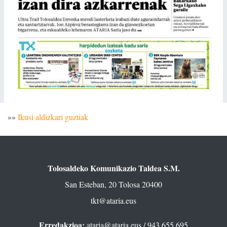
»»
Ikusi aldizkari guztiak
Tolosaldeko Komunikazio Taldea S.M.
San Esteban, 20 Tolosa 20400
tkt@ataria.eus
Erredakzioa:
ataria@ataria.eus
/ 943 655 695