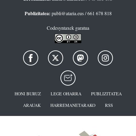
Publizitatea:
publi@ataria.eus
/ 661 678 818
Codesyntaxek garatua
HONI BURUZ
LEGE OHARRA
PUBLIZITATEA
ARAUAK
HARREMANETARAKO
RSS