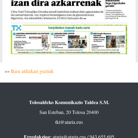
»»
Ikusi aldizkari guztiak
Tolosaldeko Komunikazio Taldea S.M.
San Esteban, 20 Tolosa 20400
tkt@ataria.eus
Erredakzioa:
ataria@ataria.eus
/ 943 655 695