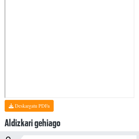
Deskargatu PDFa
Aldizkari gehiago