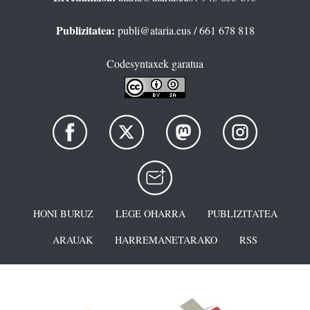
Publizitatea:
publi@ataria.eus
/ 661 678 818
Codesyntaxek garatua
HONI BURUZ
LEGE OHARRA
PUBLIZITATEA
ARAUAK
HARREMANETARAKO
RSS