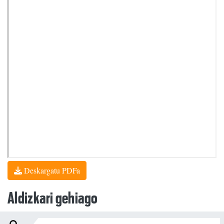
Deskargatu PDFa
Aldizkari gehiago