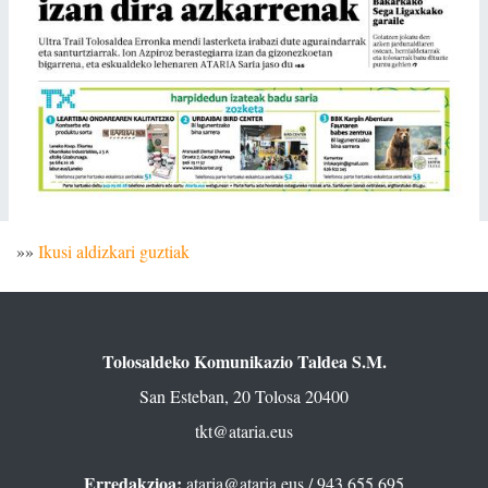
»»
Ikusi aldizkari guztiak
Tolosaldeko Komunikazio Taldea S.M.
San Esteban, 20 Tolosa 20400
tkt@ataria.eus
Erredakzioa:
ataria@ataria.eus
/ 943 655 695