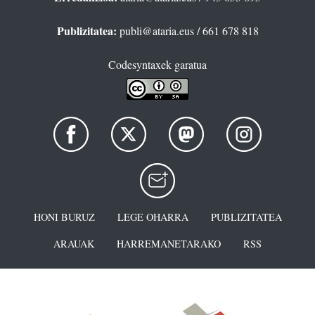
Publizitatea:
publi@ataria.eus
/ 661 678 818
Codesyntaxek garatua
HONI BURUZ
LEGE OHARRA
PUBLIZITATEA
ARAUAK
HARREMANETARAKO
RSS