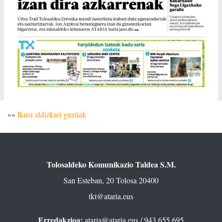
»»
Ikusi aldizkari guztiak
Tolosaldeko Komunikazio Taldea S.M.
San Esteban, 20 Tolosa 20400
tkt@ataria.eus
Erredakzioa:
ataria@ataria.eus
/ 943 655 695