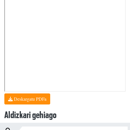
Deskargatu PDFa
Aldizkari gehiago