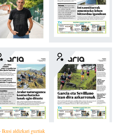
»
Ikusi aldizkari guztiak