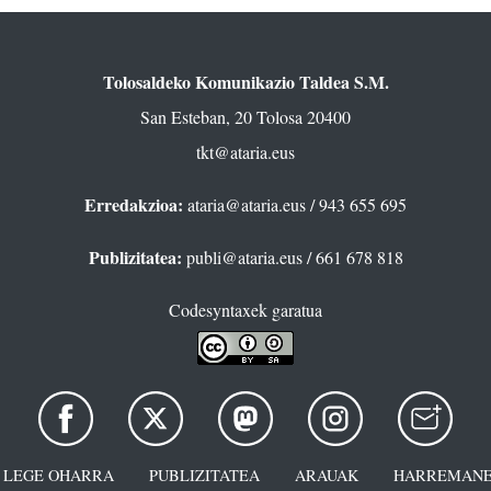
Tolosaldeko Komunikazio Taldea S.M.
San Esteban, 20 Tolosa 20400
tkt@ataria.eus
Erredakzioa:
ataria@ataria.eus
/ 943 655 695
Publizitatea:
publi@ataria.eus
/ 661 678 818
Codesyntaxek garatua
LEGE OHARRA
PUBLIZITATEA
ARAUAK
HARREMANE