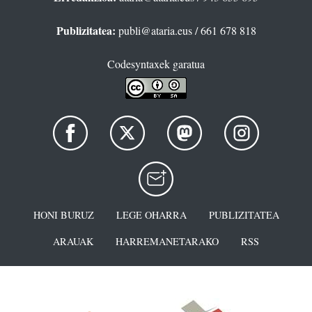
Publizitatea:
publi@ataria.eus
/ 661 678 818
Codesyntaxek garatua
HONI BURUZ
LEGE OHARRA
PUBLIZITATEA
ARAUAK
HARREMANETARAKO
RSS