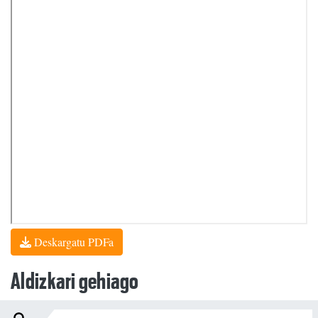
Deskargatu PDFa
Aldizkari gehiago