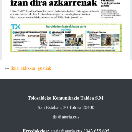
»»
Ikusi aldizkari guztiak
Tolosaldeko Komunikazio Taldea S.M.
San Esteban, 20 Tolosa 20400
tkt@ataria.eus
Erredakzioa:
ataria@ataria.eus
/ 943 655 695