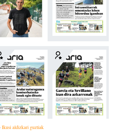
»
Ikusi aldizkari guztiak