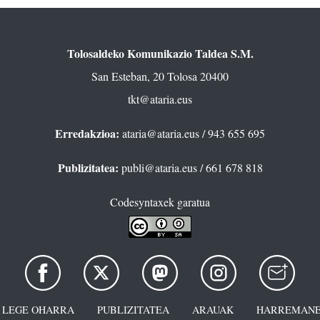
Tolosaldeko Komunikazio Taldea S.M.
San Esteban, 20 Tolosa 20400
tkt@ataria.eus
Erredakzioa:
ataria@ataria.eus
/ 943 655 695
Publizitatea:
publi@ataria.eus
/ 661 678 818
Codesyntaxek garatua
LEGE OHARRA
PUBLIZITATEA
ARAUAK
HARREMANE