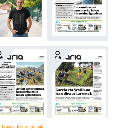
»
Ikusi aldizkari guztiak