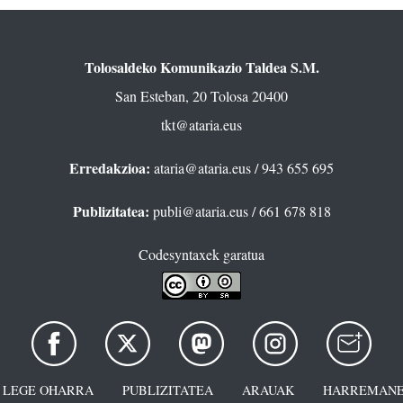
Tolosaldeko Komunikazio Taldea S.M.
San Esteban, 20 Tolosa 20400
tkt@ataria.eus
Erredakzioa:
ataria@ataria.eus
/ 943 655 695
Publizitatea:
publi@ataria.eus
/ 661 678 818
Codesyntaxek garatua
LEGE OHARRA
PUBLIZITATEA
ARAUAK
HARREMANE