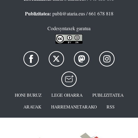
Publizitatea:
publi@ataria.eus
/ 661 678 818
Codesyntaxek garatua
HONI BURUZ
LEGE OHARRA
PUBLIZITATEA
ARAUAK
HARREMANETARAKO
RSS