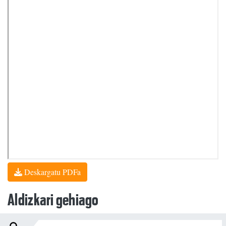
Deskargatu PDFa
Aldizkari gehiago