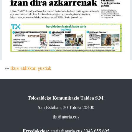
»»
Ikusi aldizkari guztiak
Tolosaldeko Komunikazio Taldea S.M.
San Esteban, 20 Tolosa 20400
tkt@ataria.eus
Erredakzioa:
ataria@ataria.eus
/ 943 655 695