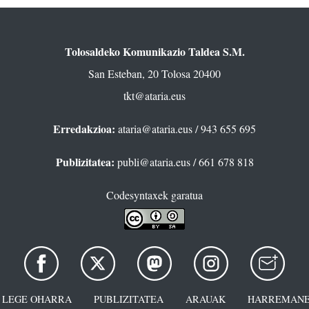
Tolosaldeko Komunikazio Taldea S.M.
San Esteban, 20 Tolosa 20400
tkt@ataria.eus
Erredakzioa:
ataria@ataria.eus
/ 943 655 695
Publizitatea:
publi@ataria.eus
/ 661 678 818
Codesyntaxek garatua
LEGE OHARRA
PUBLIZITATEA
ARAUAK
HARREMANE