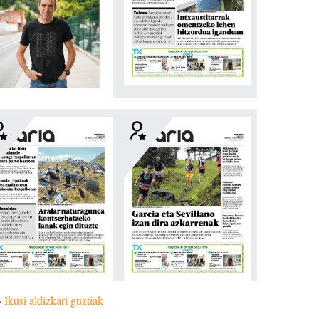
»
Ikusi aldizkari guztiak