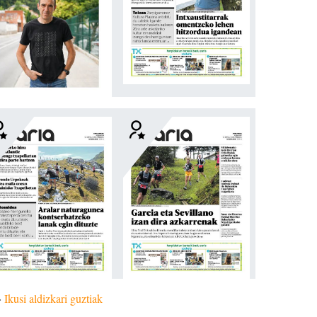
»
Ikusi aldizkari guztiak