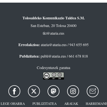
Tolosaldeko Komunikazio Taldea S.M.
San Esteban, 20 Tolosa 20400
tkt@ataria.eus
Erredakzioa:
ataria@ataria.eus
/ 943 655 695
Publizitatea:
publi@ataria.eus
/ 661 678 818
Codesyntaxek garatua
LEGE OHARRA
PUBLIZITATEA
ARAUAK
HARREMANE