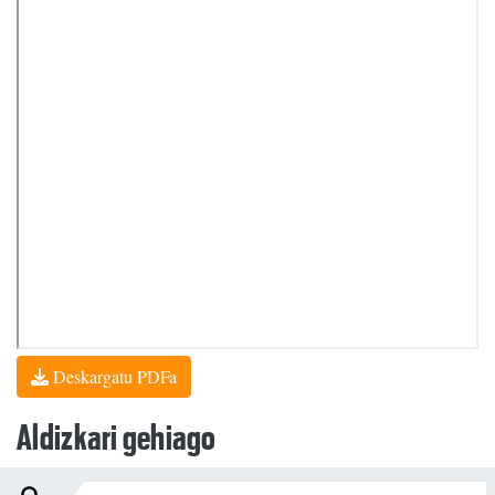
Deskargatu PDFa
Aldizkari gehiago