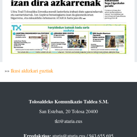
»»
Ikusi aldizkari guztiak
Tolosaldeko Komunikazio Taldea S.M.
San Esteban, 20 Tolosa 20400
tkt@ataria.eus
Erredakzioa:
ataria@ataria.eus
/ 943 655 695