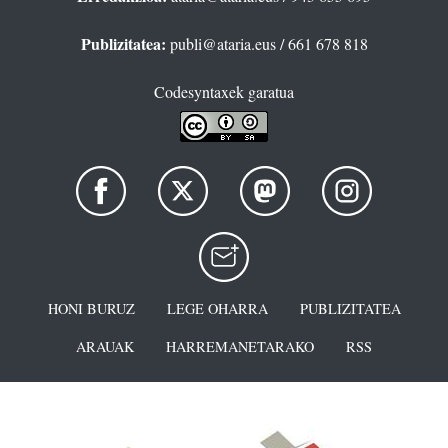
Publizitatea:
publi@ataria.eus
/ 661 678 818
Codesyntaxek garatua
HONI BURUZ
LEGE OHARRA
PUBLIZITATEA
ARAUAK
HARREMANETARAKO
RSS