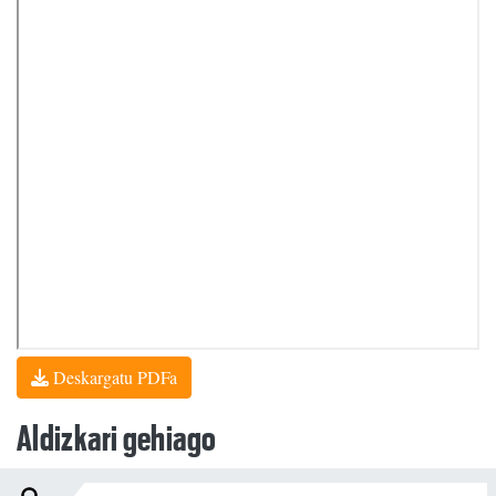
Deskargatu PDFa
Aldizkari gehiago