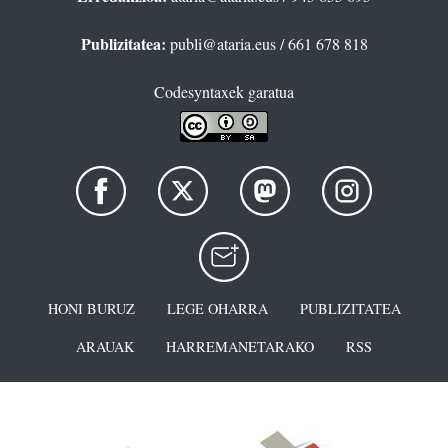
Publizitatea:
publi@ataria.eus
/ 661 678 818
Codesyntaxek garatua
HONI BURUZ
LEGE OHARRA
PUBLIZITATEA
ARAUAK
HARREMANETARAKO
RSS