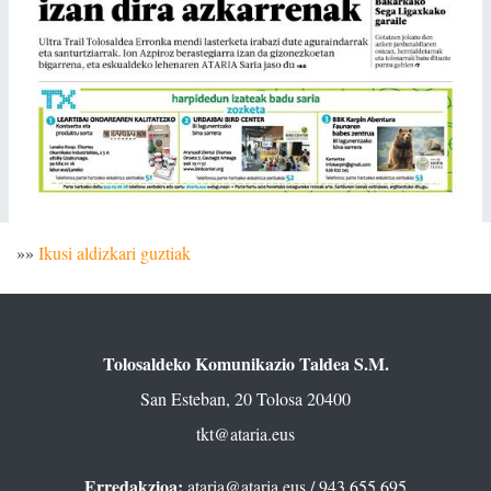
»»
Ikusi aldizkari guztiak
Tolosaldeko Komunikazio Taldea S.M.
San Esteban, 20 Tolosa 20400
tkt@ataria.eus
Erredakzioa:
ataria@ataria.eus
/ 943 655 695