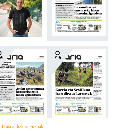
»
Ikusi aldizkari guztiak