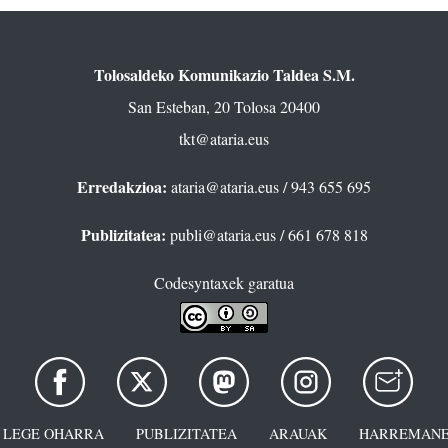
Tolosaldeko Komunikazio Taldea S.M.
San Esteban, 20 Tolosa 20400
tkt@ataria.eus
Erredakzioa:
ataria@ataria.eus
/ 943 655 695
Publizitatea:
publi@ataria.eus
/ 661 678 818
Codesyntaxek garatua
LEGE OHARRA
PUBLIZITATEA
ARAUAK
HARREMANE