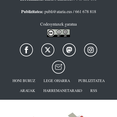
Publizitatea:
publi@ataria.eus
/ 661 678 818
Codesyntaxek garatua
HONI BURUZ
LEGE OHARRA
PUBLIZITATEA
ARAUAK
HARREMANETARAKO
RSS