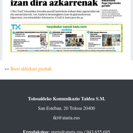
»»
Ikusi aldizkari guztiak
Tolosaldeko Komunikazio Taldea S.M.
San Esteban, 20 Tolosa 20400
tkt@ataria.eus
Erredakzioa:
ataria@ataria.eus
/ 943 655 695