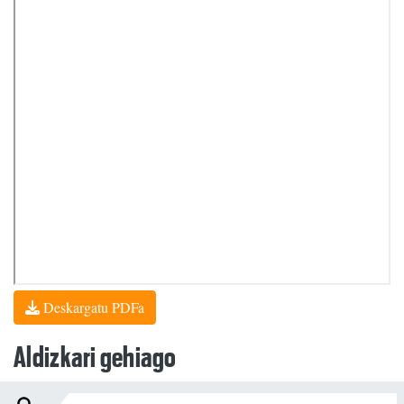
Deskargatu PDFa
Aldizkari gehiago