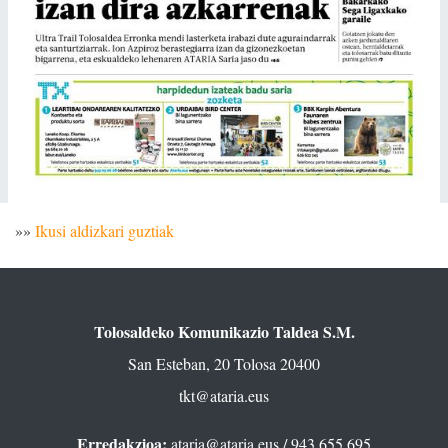
»»
Ikusi aldizkari guztiak
Tolosaldeko Komunikazio Taldea S.M.
San Esteban, 20 Tolosa 20400
tkt@ataria.eus
Erredakzioa:
ataria@ataria.eus
/ 943 655 695