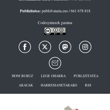
Publizitatea:
publi@ataria.eus
/ 661 678 818
Codesyntaxek garatua
HONI BURUZ
LEGE OHARRA
PUBLIZITATEA
ARAUAK
HARREMANETARAKO
RSS