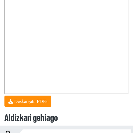
Deskargatu PDFa
Aldizkari gehiago