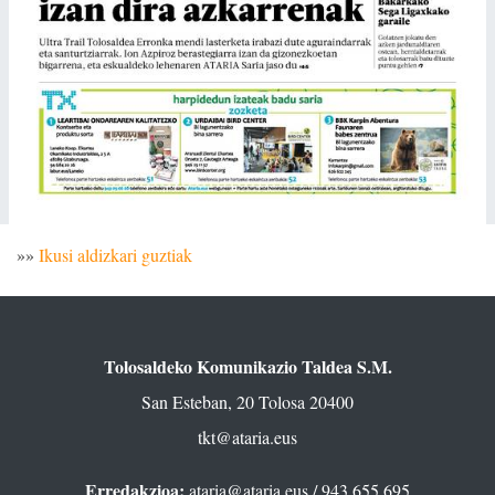
»»
Ikusi aldizkari guztiak
Tolosaldeko Komunikazio Taldea S.M.
San Esteban, 20 Tolosa 20400
tkt@ataria.eus
Erredakzioa:
ataria@ataria.eus
/ 943 655 695