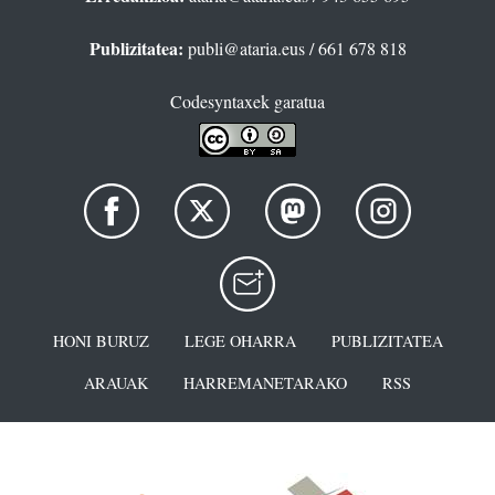
Publizitatea:
publi@ataria.eus
/ 661 678 818
Codesyntaxek garatua
HONI BURUZ
LEGE OHARRA
PUBLIZITATEA
ARAUAK
HARREMANETARAKO
RSS