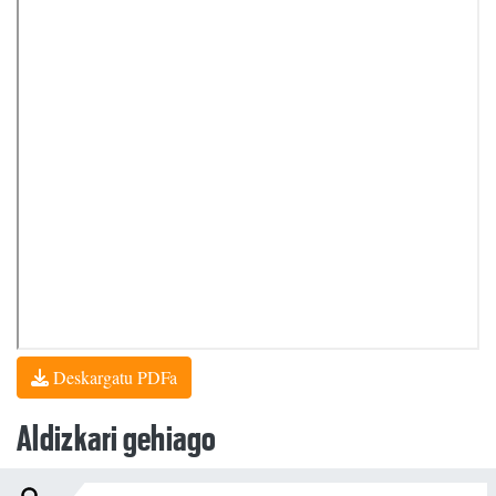
Deskargatu PDFa
Aldizkari gehiago