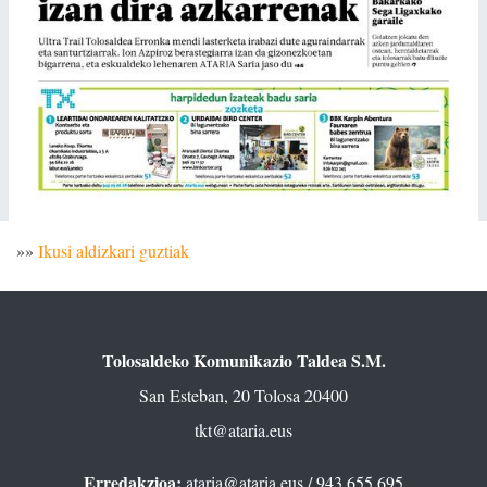
»»
Ikusi aldizkari guztiak
Tolosaldeko Komunikazio Taldea S.M.
San Esteban, 20 Tolosa 20400
tkt@ataria.eus
Erredakzioa:
ataria@ataria.eus
/ 943 655 695