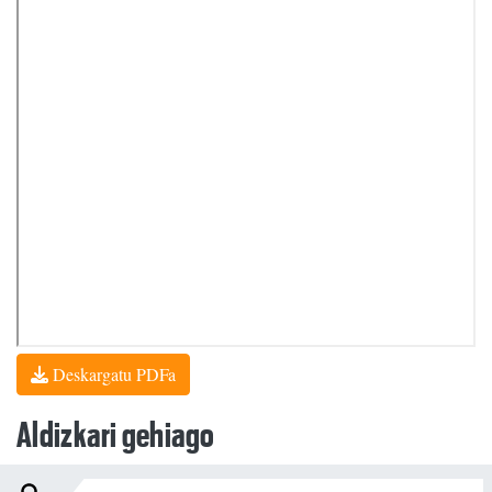
Deskargatu PDFa
Aldizkari gehiago