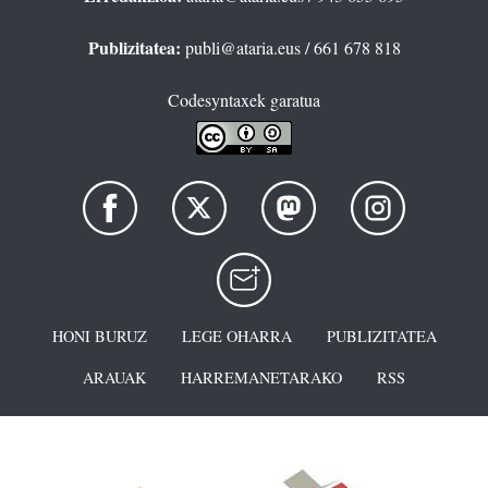
Publizitatea:
publi@ataria.eus
/ 661 678 818
Codesyntaxek garatua
HONI BURUZ
LEGE OHARRA
PUBLIZITATEA
ARAUAK
HARREMANETARAKO
RSS