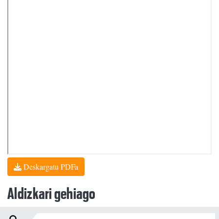
Deskargatu PDFa
Aldizkari gehiago