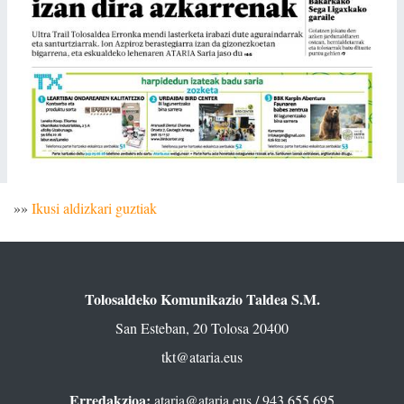
»»
Ikusi aldizkari guztiak
Tolosaldeko Komunikazio Taldea S.M.
San Esteban, 20 Tolosa 20400
tkt@ataria.eus
Erredakzioa:
ataria@ataria.eus
/ 943 655 695