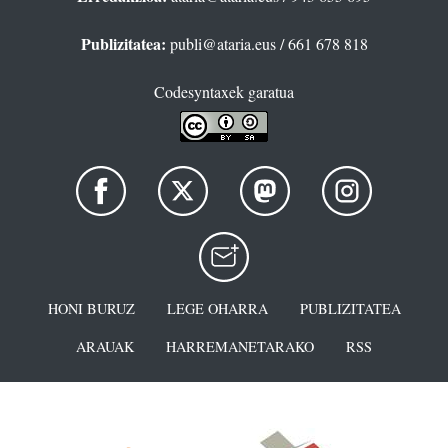
Publizitatea:
publi@ataria.eus
/ 661 678 818
Codesyntaxek garatua
HONI BURUZ
LEGE OHARRA
PUBLIZITATEA
ARAUAK
HARREMANETARAKO
RSS