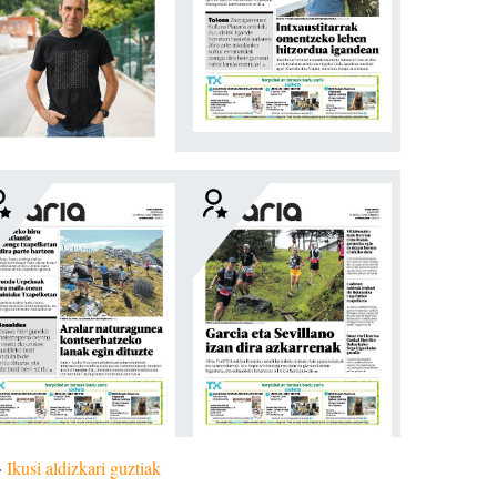
»
Ikusi aldizkari guztiak