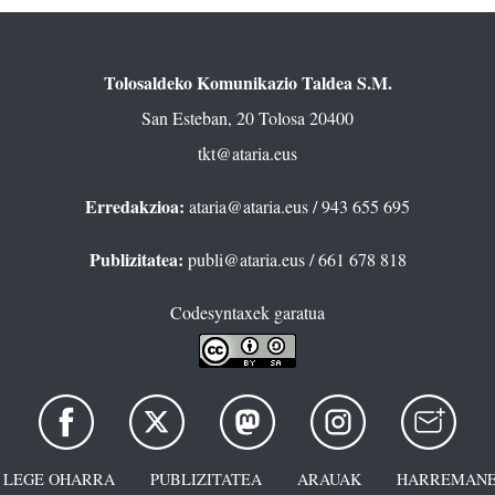
Tolosaldeko Komunikazio Taldea S.M.
San Esteban, 20 Tolosa 20400
tkt@ataria.eus
Erredakzioa:
ataria@ataria.eus
/ 943 655 695
Publizitatea:
publi@ataria.eus
/ 661 678 818
Codesyntaxek garatua
LEGE OHARRA
PUBLIZITATEA
ARAUAK
HARREMANE