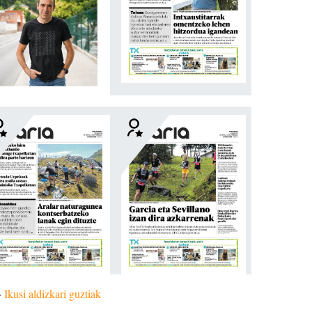
»
Ikusi aldizkari guztiak