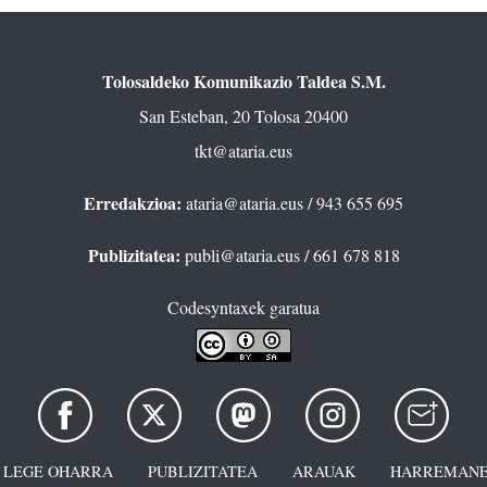
Tolosaldeko Komunikazio Taldea S.M.
San Esteban, 20 Tolosa 20400
tkt@ataria.eus
Erredakzioa:
ataria@ataria.eus
/ 943 655 695
Publizitatea:
publi@ataria.eus
/ 661 678 818
Codesyntaxek garatua
LEGE OHARRA
PUBLIZITATEA
ARAUAK
HARREMANE