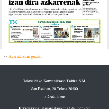
»»
Ikusi aldizkari guztiak
Tolosaldeko Komunikazio Taldea S.M.
San Esteban, 20 Tolosa 20400
tkt@ataria.eus
Erredakzioa:
ataria@ataria.eus
/ 943 655 695