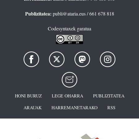
Publizitatea:
publi@ataria.eus
/ 661 678 818
Codesyntaxek garatua
HONI BURUZ
LEGE OHARRA
PUBLIZITATEA
ARAUAK
HARREMANETARAKO
RSS