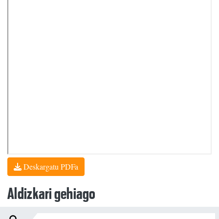
Deskargatu PDFa
Aldizkari gehiago