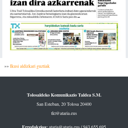
»»
Ikusi aldizkari guztiak
Tolosaldeko Komunikazio Taldea S.M.
San Esteban, 20 Tolosa 20400
tkt@ataria.eus
Erredakzioa:
ataria@ataria.eus
/ 943 655 695