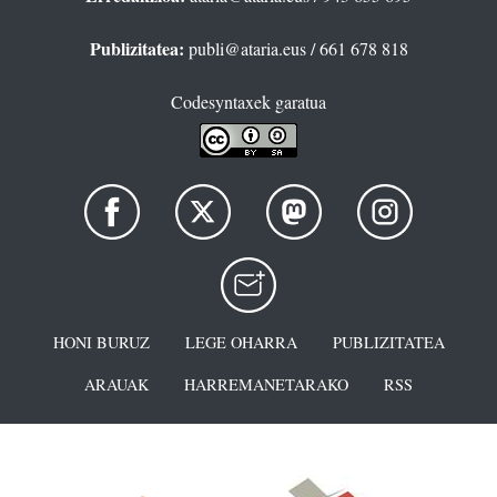
Publizitatea:
publi@ataria.eus
/ 661 678 818
Codesyntaxek garatua
HONI BURUZ
LEGE OHARRA
PUBLIZITATEA
ARAUAK
HARREMANETARAKO
RSS