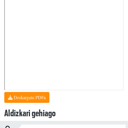
Deskargatu PDFa
Aldizkari gehiago