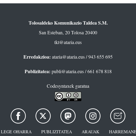
Tolosaldeko Komunikazio Taldea S.M.
San Esteban, 20 Tolosa 20400
tkt@ataria.eus
Erredakzioa:
ataria@ataria.eus
/ 943 655 695
Publizitatea:
publi@ataria.eus
/ 661 678 818
Codesyntaxek garatua
LEGE OHARRA
PUBLIZITATEA
ARAUAK
HARREMANE