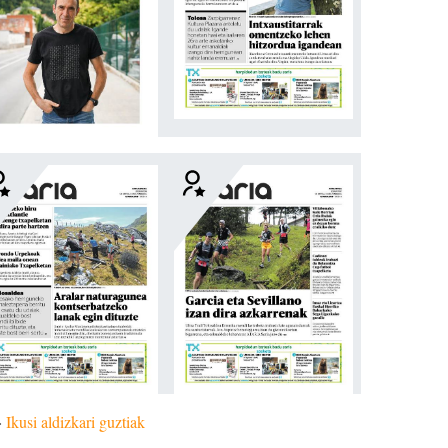
»
Ikusi aldizkari guztiak