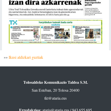
»»
Ikusi aldizkari guztiak
Tolosaldeko Komunikazio Taldea S.M.
San Esteban, 20 Tolosa 20400
tkt@ataria.eus
Erredakzioa:
ataria@ataria.eus
/ 943 655 695