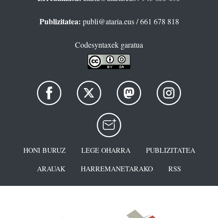
Publizitatea:
publi@ataria.eus
/ 661 678 818
Codesyntaxek garatua
HONI BURUZ
LEGE OHARRA
PUBLIZITATEA
ARAUAK
HARREMANETARAKO
RSS