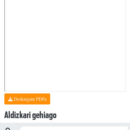
Deskargatu PDFa
Aldizkari gehiago