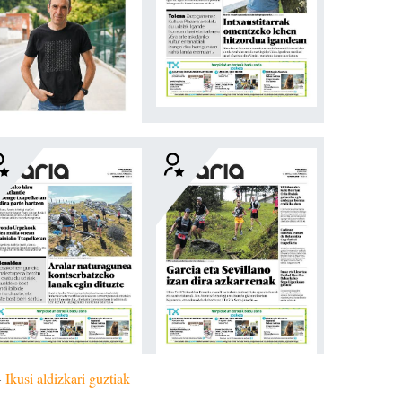
»
Ikusi aldizkari guztiak