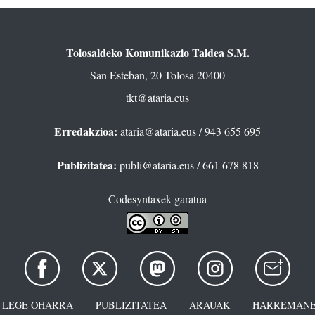
Tolosaldeko Komunikazio Taldea S.M.
San Esteban, 20 Tolosa 20400
tkt@ataria.eus
Erredakzioa:
ataria@ataria.eus
/ 943 655 695
Publizitatea:
publi@ataria.eus
/ 661 678 818
Codesyntaxek garatua
LEGE OHARRA
PUBLIZITATEA
ARAUAK
HARREMANE