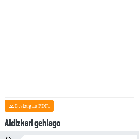
Deskargatu PDFa
Aldizkari gehiago