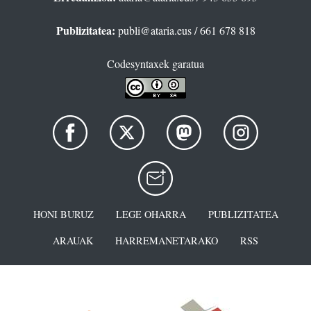
Publizitatea:
publi@ataria.eus
/ 661 678 818
Codesyntaxek garatua
HONI BURUZ
LEGE OHARRA
PUBLIZITATEA
ARAUAK
HARREMANETARAKO
RSS