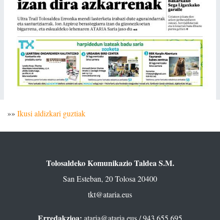
»»
Ikusi aldizkari guztiak
Tolosaldeko Komunikazio Taldea S.M.
San Esteban, 20 Tolosa 20400
tkt@ataria.eus
Erredakzioa:
ataria@ataria.eus
/ 943 655 695