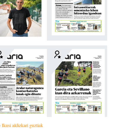
»
Ikusi aldizkari guztiak