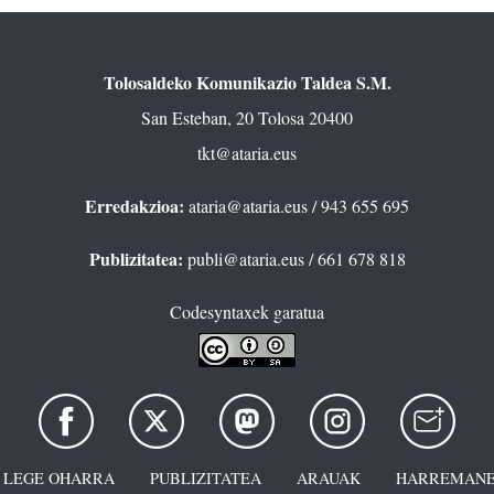
Tolosaldeko Komunikazio Taldea S.M.
San Esteban, 20 Tolosa 20400
tkt@ataria.eus
Erredakzioa:
ataria@ataria.eus
/ 943 655 695
Publizitatea:
publi@ataria.eus
/ 661 678 818
Codesyntaxek garatua
LEGE OHARRA
PUBLIZITATEA
ARAUAK
HARREMANE